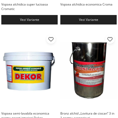
Vopsea alchidica super lucioasa
Vopsea alchidica economica Croma
Cromatic
Vezi Variante
Vezi Variante
Vopsea semi-lavabila economica
Bronz alchid „Lovitura de ciocan” 3 in
pentru pereti interiori Dekor
1 pentru acoperisuri