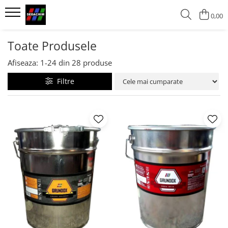
0,00
Vopsele
Grunduri
Toate Produsele
Vopsele lavabile
Grunduri alchidice
Afiseaza:
1-
24
din
28
produse
Vopsele alchidice
Filtre
Vopsele bronz aluminiu pentru
acoperisuri