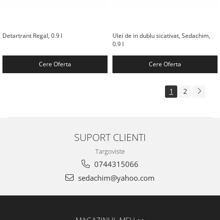
Detartrant Regal, 0.9 l
Ulei de in dublu sicativat, Sedachim,
0.9 l
Cere Oferta
Cere Oferta
1
2
SUPORT CLIENTI
Targoviste
0744315066
sedachim@yahoo.com
MAGAZINUL MEU