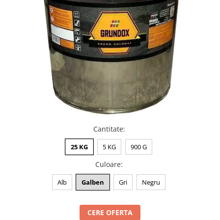
Cantitate
:
25 KG
5 KG
900 G
Culoare
:
Alb
Galben
Gri
Negru
CERE OFERTA