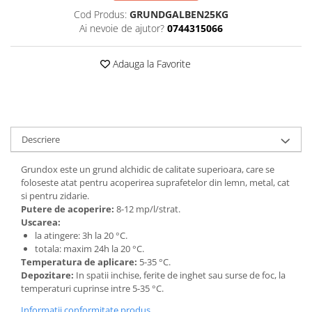
Cod Produs:
GRUNDGALBEN25KG
Ai nevoie de ajutor?
0744315066
Adauga la Favorite
Descriere
Grundox este un grund alchidic de calitate superioara, care se
foloseste atat pentru acoperirea suprafetelor din lemn, metal, cat
si pentru zidarie.
Putere de acoperire:
8-12 mp/l/strat.
Uscarea:
la atingere: 3h la 20 °C.
totala: maxim 24h la 20 °C.
Temperatura de aplicare:
5-35 °C.
Depozitare:
In spatii inchise, ferite de inghet sau surse de foc, la
temperaturi cuprinse intre 5-35 °C.
Informatii conformitate produs