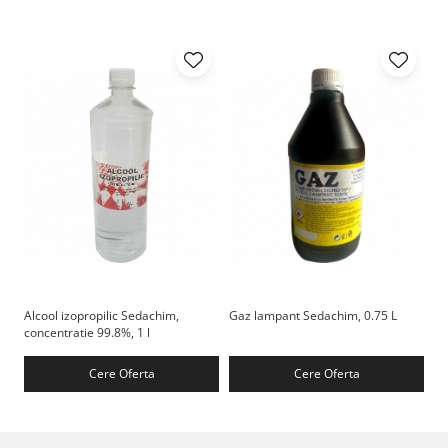
Alcool izopropilic Sedachim,
Gaz lampant Sedachim, 0.75 L
Di
concentratie 99.8%, 1 l
0.9
Cere Oferta
Cere Oferta