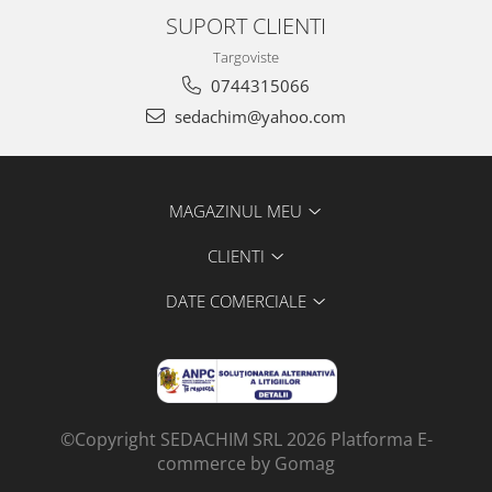
SUPORT CLIENTI
Targoviste
0744315066
sedachim@yahoo.com
MAGAZINUL MEU
CLIENTI
DATE COMERCIALE
©Copyright SEDACHIM SRL 2026
Platforma E-
commerce by Gomag