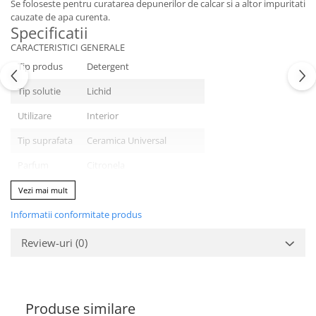
Se foloseste pentru curatarea depunerilor de calcar si a altor impuritati
cauzate de apa curenta.
Specificatii
CARACTERISTICI GENERALE
Tip produs
Detergent
Tip solutie
Lichid
Utilizare
Interior
Tip suprafata
Ceramica Universal
Parfum
Citronela
Culoare
Galben sofran Verde feriga
Vezi mai mult
Informatii conformitate produs
Cantitate
1 l
Review-uri
(0)
Produse similare