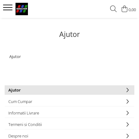
0,00
Vopsele
Grunduri
Ajutor
Vopsele lavabile
Grunduri alchidice
Vopsele alchidice
Vopsele bronz aluminiu pentru
Ajutor
acoperisuri
Ajutor
Cum Cumpar
Informatii Livrare
Termeni si Conditii
Despre noi