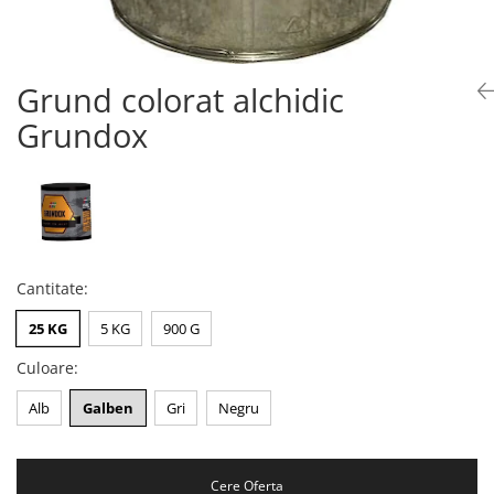
Grund colorat alchidic
Grundox
Cantitate
:
25 KG
5 KG
900 G
Culoare
:
Alb
Galben
Gri
Negru
Cere Oferta