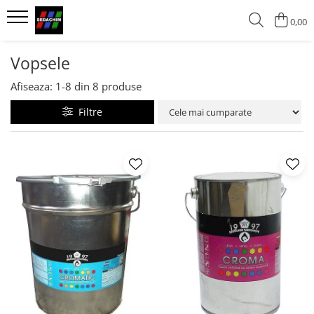
0,00
Vopsele
Grunduri
Vopsele
Vopsele lavabile
Grunduri alchidice
Afiseaza:
1-
8
din
8
produse
Vopsele alchidice
Filtre
Vopsele bronz aluminiu pentru
acoperisuri